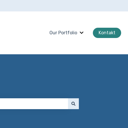
Our Portfolio
Kontakt
Untermenü für Our Po