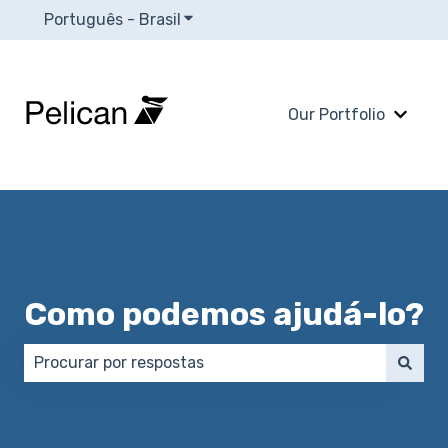
Português - Brasil
Mostrar submenu para traduções
Our Portfolio
Mostra
Como podemos ajudá-lo?
Não há sugestões porque o campo de pesquisa está