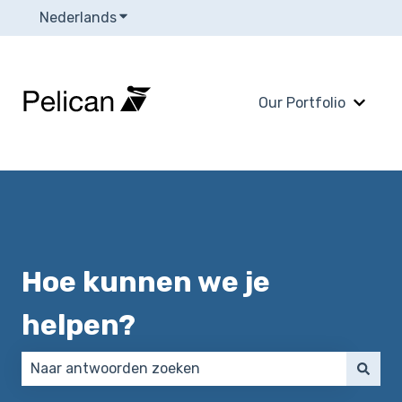
Nederlands
Submenu tonen voor vertalingen
Our Portfolio
Subme
Hoe kunnen we je
helpen?
Er zijn geen suggesties want het zoekveld is leeg.