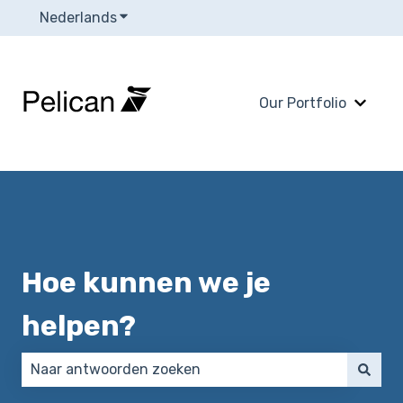
Nederlands
Submenu tonen voor vertalingen
Our Portfolio
Subme
Hoe kunnen we je
helpen?
Er zijn geen suggesties want het zoekveld is leeg.