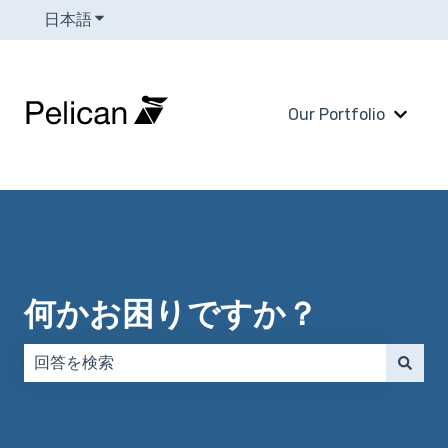
日本語
翻訳のサブメニューを表示
Our Portfolio
Our 
何かお困りですか？
検索フィールドが空なので、候補はありません。