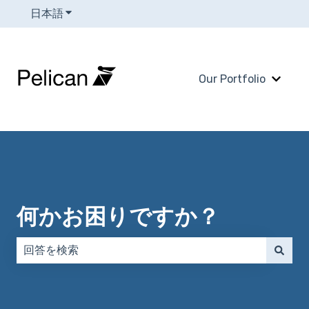
日本語
翻訳のサブメニューを表示
Our Portfolio
Our 
何かお困りですか？
検索フィールドが空なので、候補はありません。