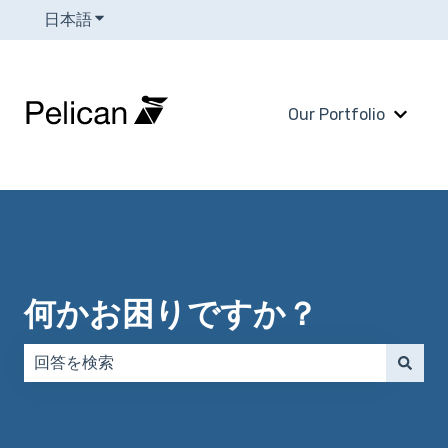
日本語
翻訳のサブメニューを表示
Our Portfolio
Our 
何かお困りですか？
検索フィールドが空なので、候補はありません。