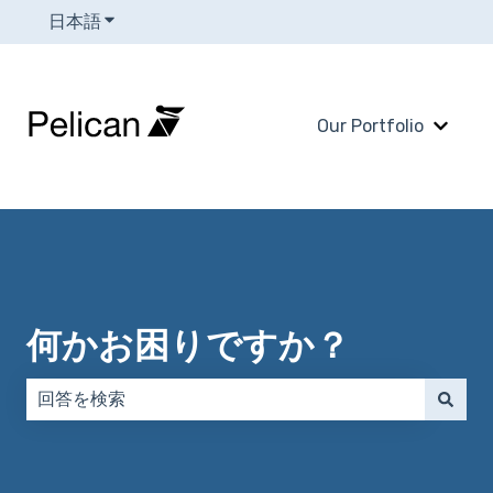
日本語
翻訳のサブメニューを表示
Our Portfolio
Our 
何かお困りですか？
検索フィールドが空なので、候補はありません。