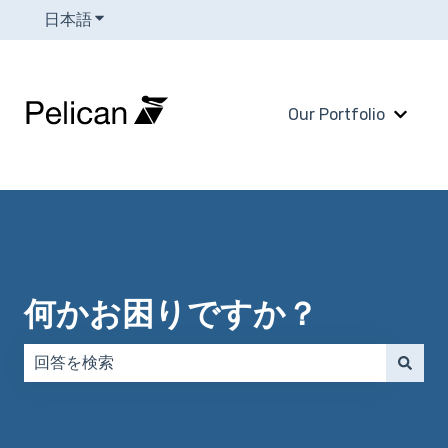
日本語
翻訳のサブメニューを表示
Our Portfolio
Our 
何かお困りですか？
検索フィールドが空なので、候補はありません。