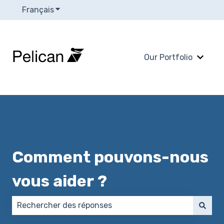
Français
Afficher le sous-menu pour les traductions
Our Portfolio
Affich
Comment pouvons-nous
vous aider ?
Il n'y a aucune suggestion car le champ de recherch