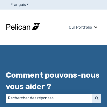
Français
Afficher le sous-menu pour les traductions
Our Portfolio
Affich
Comment pouvons-nous
vous aider ?
Il n'y a aucune suggestion car le champ de recherch