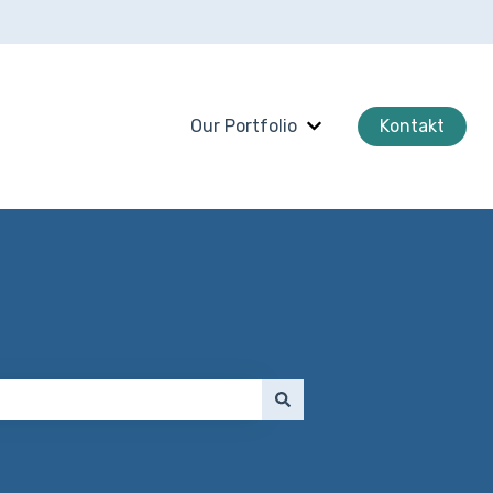
Our Portfolio
Kontakt
Untermenü für Our Po