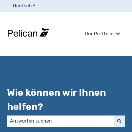
Deutsch
Untermenü für Übersetzungen anzeigen
Our Portfolio
Unter
Wie können wir Ihnen
helfen?
Es gibt keine Vorschläge, da das Suchfeld leer ist.